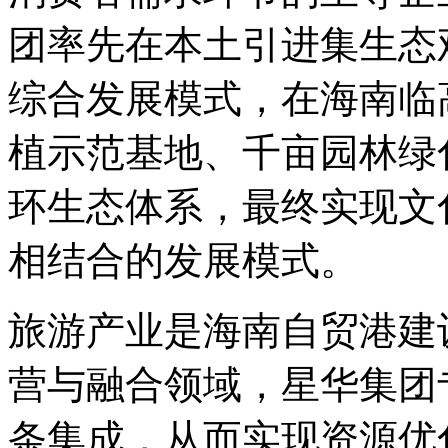
团率先在本土引进集生态
综合发展模式，在海南临
植示范基地、千亩园林绿
环生态体系，最终实现文
相结合的发展模式。
旅游产业是海南自贸港建
营与融合领域，星华集团
条集成，从而实现资源优