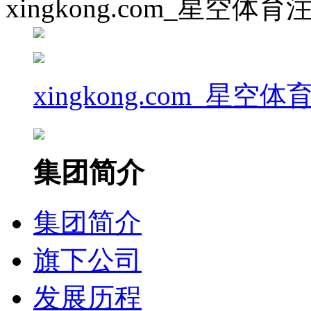
xingkong.com_星空体育
xingkong.com_星空
集团简介
集团简介
旗下公司
发展历程