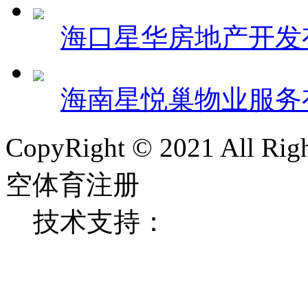
海口星华房地产开发
海南星悦巢物业服务
CopyRight © 2021 All Ri
空体育注册
技术支持：