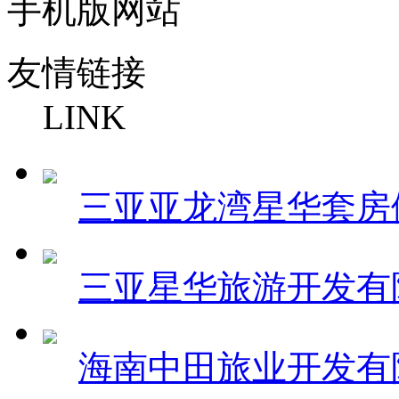
手机版网站
友情链接
LINK
三亚亚龙湾星华套房
三亚星华旅游开发有
海南中田旅业开发有