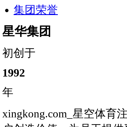
集团荣誉
星华集团
初创于
1992
年
xingkong.com_星空